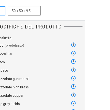
m
50 x 50 x 9.5 cm
ODIFICHE DEL PRODOTTO
rodotto
ido
azzolato
aco
opaco
zzolato gun metal
zzolato high brass
zzolato copper
p grey lucido