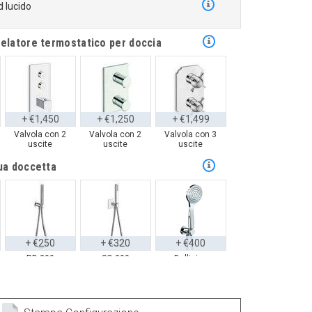
 lucido
celatore termostatico per doccia
+ €1,450
+ €1,250
+ €1,499
Valvola con 2
Valvola con 2
Valvola con 3
uscite
uscite
uscite
tua doccetta
+ €250
+ €320
+ €400
RD-200
SQ-200
Bollicine
cia per il corpo