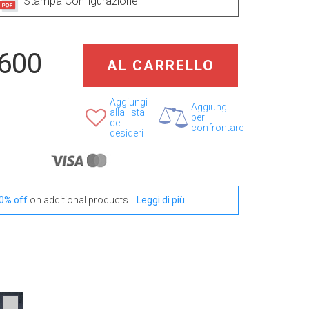
Stampa Configurazione
,600
+ €150
+ €599
AL CARRELLO
Spin SQ-80
Wave RC-250/80-
B
Aggiungi
Aggiungi
alla lista
per
dei
confrontare
desideri
0% off
on additional products...
Leggi di più
Accessorio