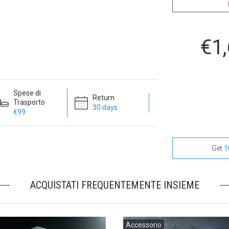
€1
None Selected
Spese di
Return
Trasporto
30 days
€99
Get
1
ACQUISTATI FREQUENTEMENTE INSIEME
Accessorio