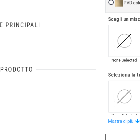
PVD gold
Scegli un mis
E PRINCIPALI
None Selected
 PRODOTTO
Seleziona la 
None Selected
Mostra di più
Scegli una doc