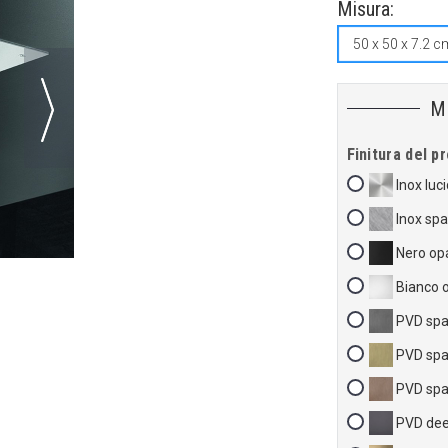
Misura:
50 x 50 x 7.2 c
M
Finitura del p
Inox luc
Inox sp
Nero op
Bianco 
PVD spa
PVD spa
PVD spa
PVD dee