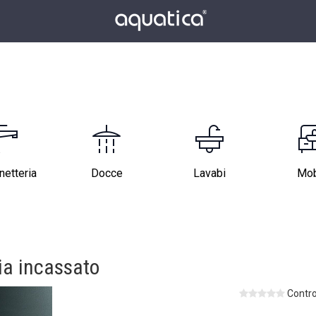
netteria
Docce
Lavabi
Mob
ia incassato
Contro