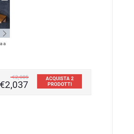
2/2
a a
Universal di Aquatica – Panca da
e
bagno in Iroko, impermeabile
€1,221
€2,085
ACQUISTA 2
€2,037
PRODOTTI