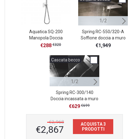
1/2
Aquatica SQ-200
Spring RC-550/320-A
Po
Manopola Doccia
Soffione doccia a muro
Cromata con Tubo
€288
€320
€1,949
Flessibile
Cascata becco
Cascata becco
1/2
2/2
Spring RC-300/140
Spring RC-23
Doccia incassata a muro
Doccia incassat
effetto cascata
effetto cas
€629
€699
€799
€2,968
ACQUISTA 3
€2,867
PRODOTTI