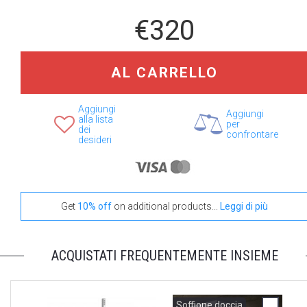
€320
AL CARRELLO
Aggiungi
Aggiungi
alla lista
per
dei
confrontare
desideri
Get
10% off
on additional products...
Leggi di più
ACQUISTATI FREQUENTEMENTE INSIEME
Soffione doccia
S