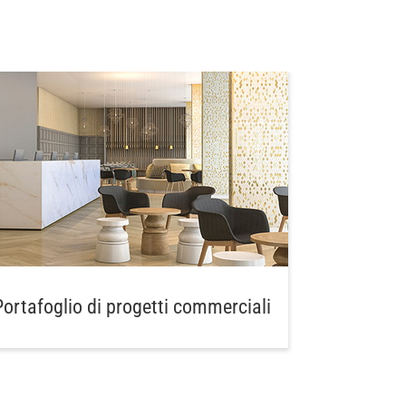
Portafoglio di progetti commerciali
P