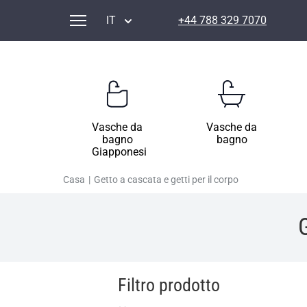
IT
+44 788 329 7070
Vasche da
Vasche da
bagno
bagno
Giapponesi
Casa
|
Getto a cascata e getti per il corpo
Filtro prodotto