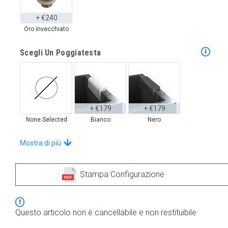
+ €240
Oro invecchiato
Scegli Un Poggiatesta
+ €179
+ €179
None Selected
Bianco
Nero
Distinguiti Con Stile Con Questi Tappetini
Mostra di più
Stampa Configurazione
+ €649
+ €660
None Selected
Iroco
Noce Americana
Questo articolo non è cancellabile e non restituibile