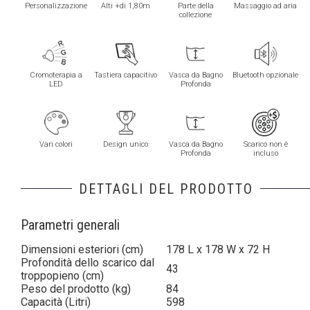
Personalizzazione
Alti +di 1,80m
Parte della
Massaggio ad aria
collezione
Cromoterapia a
Tastiera capacitivo
Vasca da Bagno
Bluetooth opzionale
LED
Profonda
Vari colori
Design unico
Vasca da Bagno
Scarico non è
Profonda
incluso
DETTAGLI DEL PRODOTTO
Parametri generali
Dimensioni esteriori (cm)
178 L x 178 W x 72 H
Profondità dello scarico dal
43
troppopieno (cm)
Peso del prodotto (kg)
84
Capacità (Litri)
598