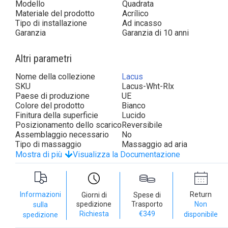
Modello
Quadrata
Materiale del prodotto
Acrílico
Tipo di installazione
Ad incasso
Garanzia
Garanzia di 10 anni
Altri parametri
Nome della collezione
Lacus
SKU
Lacus-Wht-Rlx
Paese di produzione
UE
Colore del prodotto
Bianco
Finitura della superficie
Lucido
Posizionamento dello scarico
Reversibile
Assemblaggio necessario
No
Tipo di massaggio
Massaggio ad aria
Mostra di più
Visualizza la Documentazione
Informazioni
Return
Giorni di
Spese di
spedizione
Trasporto
Non
sulla
Richiesta
€349
disponibile
spedizione