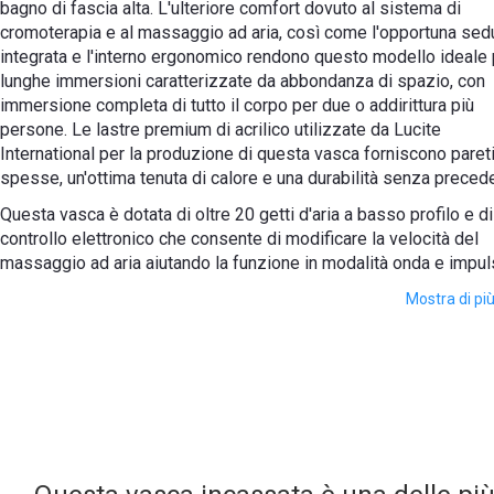
bagno di fascia alta. L'ulteriore comfort dovuto al sistema di
cromoterapia e al massaggio ad aria, così come l'opportuna sed
integrata e l'interno ergonomico rendono questo modello ideale 
lunghe immersioni caratterizzate da abbondanza di spazio, con
immersione completa di tutto il corpo per due o addirittura più
persone. Le lastre premium di acrilico utilizzate da Lucite
International per la produzione di questa vasca forniscono pareti
spesse, un'ottima tenuta di calore e una durabilità senza precede
Questa vasca è dotata di oltre 20 getti d'aria a basso profilo e di
controllo elettronico che consente di modificare la velocità del
massaggio ad aria aiutando la funzione in modalità onda e impuls
Mostra di pi
Questo modello è inoltre dotato di un sistema subacqueo
cromoterapia con una modalità di rotazione lenta o di col
fisso in uno dei 6 toni disponibili con 16 LED a basso profilo.
16 piccoli getti d'aria