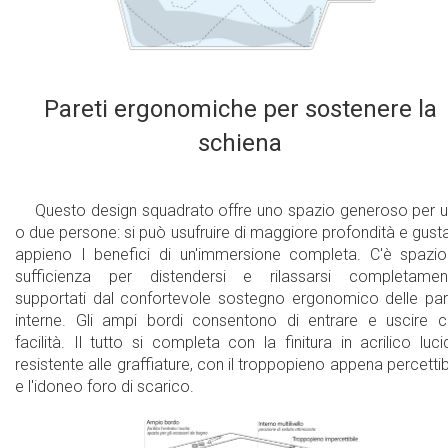
Si inserisce in una corrente domestica
standard
Tutti i componenti del sistema di
Pareti ergonomiche per sostenere la
idromassaggio sono certificati UL e fabbricati
schiena
negli Stati Uniti
Un bagno unico, sano e piàcevole per il corpo
Questo design squadrato offre uno spazio generoso per 
e per la mente
o due persone: si può usufruire di maggiore profondità e gust
appieno I benefici di un'immersione completa. C'è spazi
Garanzia di 10 anni sulla struttura della vasca
sufficienza per distendersi e rilassarsi completamen
da bagno
supportati dal confortevole sostegno ergonomico delle par
interne. Gli ampi bordi consentono di entrare e uscire 
Garanzia di 2 anni per tutti i componenti
facilità. Il tutto si completa con la finitura in acrilico luci
elettrici e altre parti, ad eccezione degli
resistente alle graffiature, con il troppopieno appena percettib
scarichi
e l'idoneo foro di scarico.
Garanzia di 2 anni sul sistema di massaggio ad
aria