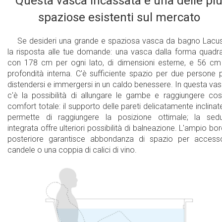
Questa vasca incassata è una delle pi
28 piccole lampade a LED
spaziose esistenti sul mercato
Cromoterapia con lampade a LED a lenta
rotazione situate sul fondo della vasca ed un
Se desideri una grande e spaziosa vasca da bagno Lacu
sistema con due
la risposta alle tue domande: una vasca dalla forma quadr
con 178 cm per ogni lato, di dimensioni esterne, e 56 cm
Pannello di controllo elettronico
profondità interna. C'è sufficiente spazio per due persone 
distendersi e immergersi in un caldo benessere. In questa va
Idromassaggio a getto d’aria calda
c'è la possibilità di allungare le gambe e raggiungere così
comfort totale: il supporto delle pareti delicatamente inclinate
Idromassaggio con velocità variabile e
permette di raggiungere la posizione ottimale; la sed
modalità ad onda o pulsante
integrata offre ulteriori possibilità di balneazione. L'ampio bo
posteriore garantisce abbondanza di spazio per accesso
Esteticamente accattivante e minimalista
candele o una coppia di calici di vino.
Facile da utilizzare e mantenere
Ciclo di filtraggio 2 minuti
Completamente integrato con la vasca - non
richiede apparecchiature esterne