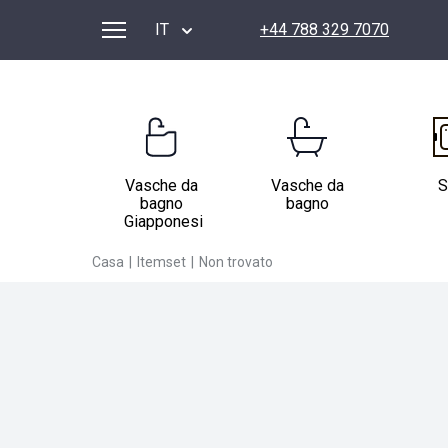
IT
+44 788 329 7070
Vasche da
Vasche da
S
bagno
bagno
Giapponesi
Casa
|
Itemset
|
Non trovato