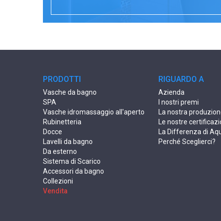
PRODOTTI
RIGUARDO A
Vasche da bagno
Azienda
SPA
I nostri premi
Vasche idromassaggio all'aperto
La nostra produzio
Rubinetteria
Le nostre certificazi
Docce
La Differenza di Aq
Lavelli da bagno
Perché Sceglierci?
Da esterno
Sistema di Scarico
Accessori da bagno
Collezioni
Vendita