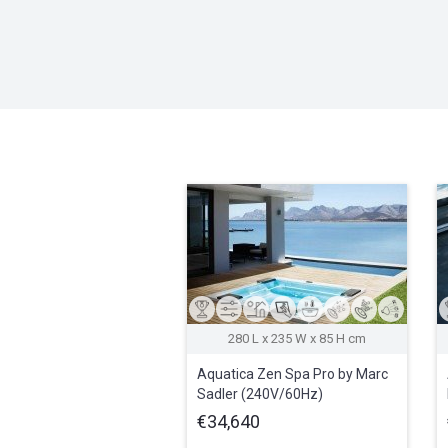
280 L x 235 W x 85 H cm
Aquatica Zen Spa Pro by Marc
Sadler (240V/60Hz)
€34,640