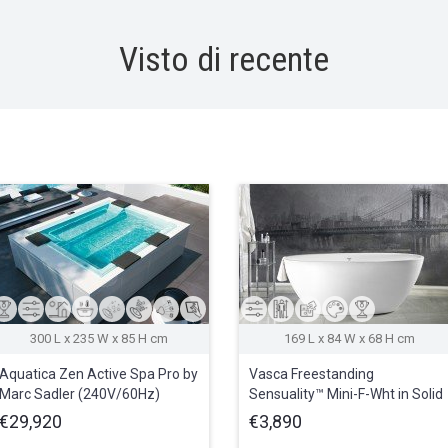
Visto di recente
300 L x 235 W x 85 H cm
169 L x 84 W x 68 H cm
Aquatica Zen Active Spa Pro by
Vasca Freestanding
Marc Sadler (240V/60Hz)
Sensuality™ Mini-F-Wht in Solid
Surface
€29,920
€3,890