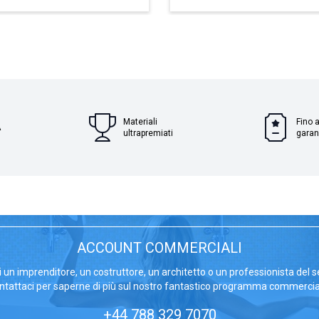
Materiali
Fino a
A
ultrapremiati
garan
ACCOUNT COMMERCIALI
i un imprenditore, un costruttore, un architetto o un professionista del s
ntattaci per saperne di più sul nostro fantastico programma commercia
+44 788 329 7070