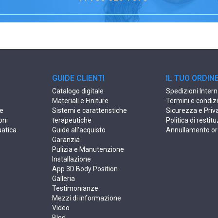
GUIDE CLIENTI
IL TUO ORDIN
Catalogo digitale
Spedizioni Intern
Materiali e Finiture
Termini e condiz
ne
Sistemi e caratteristiche
Sicurezza e Priv
oni
terapeutiche
Politica di restit
uatica
Guide all'acquisto
Annullamento or
Garanzia
Pulizia e Manutenzione
Installazione
App 3D Body Position
Galleria
Testimonianze
Mezzi di informazione
Video
Blog