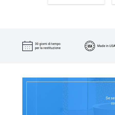
30 giorni di tempo
Made in US
per la restituzione
Se se
co