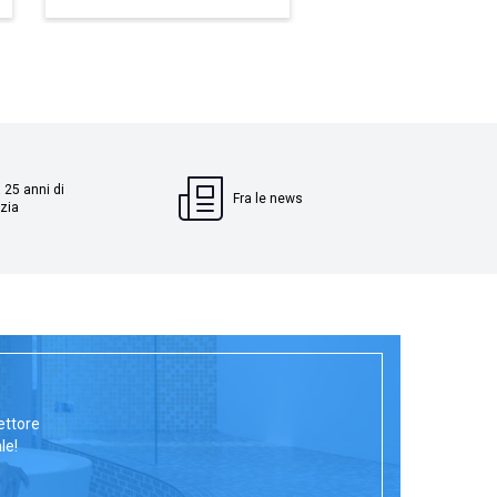
 25 anni di
Fra le news
zia
ettore
le!