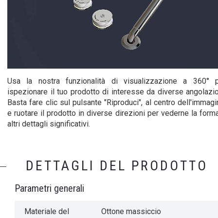
decorativo a scelta come il rubinetto di
Aquatica Italia Waterfall
Tre impostazioni indipendenti per la
regolazione della temperatura, per la famiglia
Luci per indicare la temperatura e il flusso
Usa la nostra funzionalità di visualizzazione a 360° 
dell'acqua
ispezionare il tuo prodotto di interesse da diverse angolazio
Basta fare clic sul pulsante "Riproduci", al centro dell'immagi
La luce lampeggiante si ferma quando viene
e ruotare il prodotto in diverse direzioni per vederne la form
raggiunta la temperatura dell'acqua
altri dettagli significativi.
Dispositivo automatico di pulizia e controllo
integrato
DETTAGLI DEL PRODOTTO
Potrebbe essere installato su bordi vasca
idonei o su pareti con piastrelle
Parametri generali
Flusso d'acqua: 30 LPM
Materiale del
Ottone massiccio