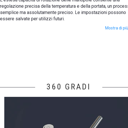
regolazione precisa della temperatura e della portata, un proce
semplice ma assolutamente preciso. Le impostazioni possono
essere salvate per utilizzi futuri.
Mostra di pi
Multiplex Duo può essere installato su un numero selezionato
vasche Aquatica o sulle pareti a piastrelle adiacenti.
Duplice controllo - temperatura e flusso
dell'acqua
Valvola deviatrice elettronica tra il braccetto
360 GRADI
doccia e l'erogatore principale (consente
l'integrazione al sistema di scarico-
troppopieno con funzione di riempimento
tramite il troppopieno o tramite la piletta)
Oppure consente l'integrazione ad un rubinetto